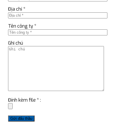
Địa chỉ *
Tên công ty *
Ghi chú
Đính kèm file * :