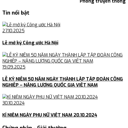
Phòng truyền thông
Tin nổi bật
27.10.2025
Lễ mở ký Công ước Hà Nội
19.09.2025
LỄ KỶ NIÊM 50 NĂM NGÀY THÀNH LẬP TẬP ĐOÀN CÔNG
NGHIÊP – NĂNG LƯỢNG QUỐC GIA VIÊT NAM
30.10.2024
KỈ NIỆM NGÀY PHỤ NỮ VIỆT NAM 20.10.2024
Chứng nhận - Giải thưởng