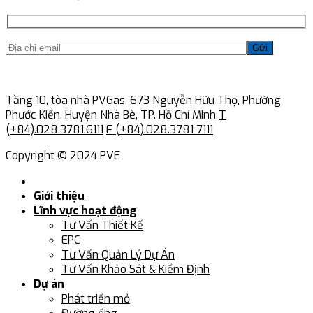
Gửi
Tầng 10, tòa nhà PVGas, 673 Nguyễn Hữu Thọ, Phường
Phước Kiển, Huyện Nhà Bè, TP. Hồ Chí Minh
T
(+84).028.3781.6111
F (+84).028.3781 7111
Copyright © 2024 PVE
Giới thiệu
Lĩnh vực hoạt động
Tư Vấn Thiết Kế
EPC
Tư Vấn Quản Lý Dự Án
Tư Vấn Khảo Sát & Kiểm Định
Dự án
Phát triển mỏ