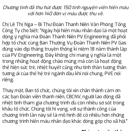
Chương tình đã thu hút được 150 tình nguyện viên hiến máu
với hơn 140 đơn vị máu được thu về.
Chị Lê Thị Nga – Bí Thư Đoàn Thanh Niên Văn Phòng Tổng
Công Ty cho biết: “Ngày hội hiến máu nhân đạo là một hoạt
động ý nghĩa mà Đoàn Thanh Niên PV Engineering đã phối
hợp tổ chức cùng Ban Thường Vụ Đoàn Thanh Niên PV Gas
đúng vào dịp tháng truyền thống kỉ niệm 18 năm thành lập
của PV Engineering. Đây không chỉ mang ý nghĩa là một
trong những hoạt động chào mừng mà còn là hoạt động
thể hiện sức trẻ, nhiệt huyết cũng như tinh thần tương thân
tương ái của thế hệ trẻ ngành dầu khí nói chung, PVE nói
riêng.
Thay mặt, Ban tổ chức, chúng tôi xin chân thành cảm ơn
các bạn Đoàn viên thanh niên, CBCNV, người lao động đã
nhiệt tình tham gia chương trình dù còn nhiều sơ sót trong
khâu tổ chức. Chúng tôi hi vọng, với sự thành công của
chương trình lần này sẽ là mô hình để có nhiều hơn những
chương trình hiến máu nhân đạo khác đóng góp cho xã hội.”