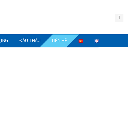
ỤNG
ĐẤU THẦU
LIÊN HỆ