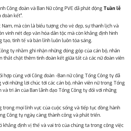
ành Công đoàn và Ban Nữ công PVE đã phát động
Tuần lễ
 đoàn kết”.
t Nam, mà còn là biểu tượng cho vẻ đẹp, sự thanh lịch và
ôn vinh nét đẹp văn hóa dân tộc mà còn khẳng định hình
 tạo, tinh tế và bản lĩnh luôn luôn tỏa sáng.
Công ty nhằm ghi nhận những đóng góp của cán bộ, nhân
n thắt chặt thêm tình đoàn kết giữa tất cả các nữ đoàn viên
hối hợp cùng với Công đoàn -Ban nữ công Tổng Công ty đã
với những lời chúc tới các cán bộ, nhân viên nữ trong Tổng
 và tri ân của Ban lãnh đạo Tổng Công ty đối với những
g trong mọi lĩnh vực của cuộc sống và tiếp tục đồng hành
g Công ty ngày càng thành công và phát triển.
 khẳng định vị thế và vai trò của chúng ta trong công việc