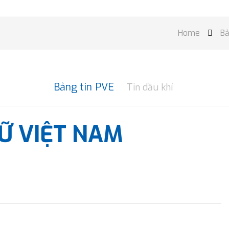
Home
Bả

Bảng tin PVE
Tin dầu khí
NỮ VIỆT NAM