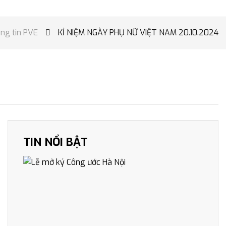
ng tin PVE
KỈ NIỆM NGÀY PHỤ NỮ VIỆT NAM 20.10.2024

TIN NỔI BẬT