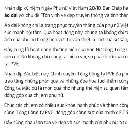
Nhân dịp kỷ niệm Ngày Phụ nữ Việt Nam 20/10, Ban Chấp h
áo dài
với chủ đề “Tôn vinh vẻ đẹp truyền thống và tinh thần
Áo dài không chỉ là trang phục truyền thống của phụ nữ Việ
sức mạnh nội tâm. Qua hoạt động này, chúng ta không chỉ t
ảnh của phụ nữ trong lĩnh vực tư vấn thiết kế, nơi mà sự sáng
Đây cũng là hoạt động thường niên của Ban Nữ công Tổng 
viên nữ. Nó không chỉ mang lại niềm vui, sự phấn khởi mà cò
tại PVE.
Nhân dịp đặc biệt này, Chính quyền Tổng Công ty PVE đã p
trao tặng những phần quà và những đóa hoa tươi thắm cùng 
Công ty. Mặc dù là món quà nhỏ nhưng thể hiện sự quan tâm
đóng góp của chị em phụ nữ.
Chúc các chị em có nhiều sức khỏe, hạnh phúc và thành côn
cùng Tổng Công ty PVE, đóng góp công sức của mình để Tổn
Hãy cùng nhau lan tỏa vẻ đẹp và sức mạnh của phụ nữ, từ đó