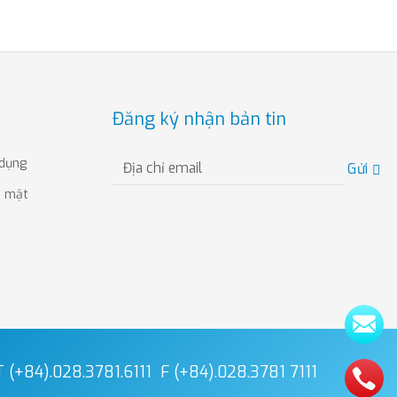
Đăng ký nhận bản tin
 dụng
Gửi
o mật
T (+84).028.3781.6111
F (+84).028.3781 7111