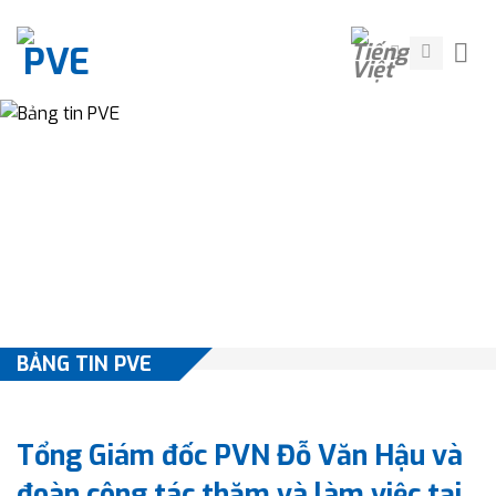
Skip
to
content
BẢNG TIN PVE
Tổng Giám đốc PVN Đỗ Văn Hậu và
đoàn công tác thăm và làm việc tại