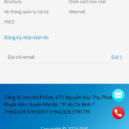
Brochure
Chính sách bảo mật
Hệ thống quản lý nội bộ
Webmail
HSEQ
Đăng ký nhận bản tin
Gửi
Tầng 10, tòa nhà PVGas, 673 Nguyễn Hữu Thọ, Phường
Phước Kiển, Huyện Nhà Bè, TP. Hồ Chí Minh
T
(+84).028.3781.6111
F (+84).028.3781 7111