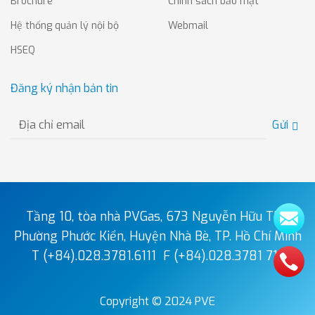
Brochure
Chính sách bảo mật
Hệ thống quản lý nội bộ
Webmail
HSEQ
Đăng ký nhận bản tin
Gửi
Tầng 10, tòa nhà PVGas, 673 Nguyễn Hữu Thọ,
Phường Phước Kiển, Huyện Nhà Bè, TP. Hồ Chí Minh
T (+84).028.3781.6111
F (+84).028.3781 7111
Copyright © 2024 PVE