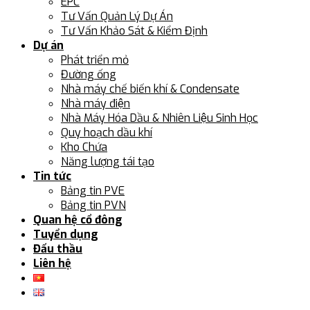
EPC
Tư Vấn Quản Lý Dự Án
Tư Vấn Khảo Sát & Kiểm Định
Dự án
Phát triển mỏ
Đường ống
Nhà máy chế biến khí & Condensate
Nhà máy điện
Nhà Máy Hóa Dầu & Nhiên Liệu Sinh Học
Quy hoạch dầu khí
Kho Chứa
Năng lượng tái tạo
Tin tức
Bảng tin PVE
Bảng tin PVN
Quan hệ cổ đông
Tuyển dụng
Đấu thầu
Liên hệ