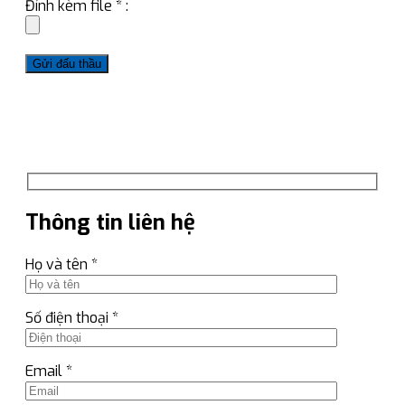
Đính kèm file * :
Thông tin liên hệ
Họ và tên *
Số điện thoại *
Email *