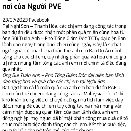
nơi của Người PVE
23/07/2023
Facebook
Tại Nghi Sơn – Thanh Hóa, các chị em đang công tác trong
ban dự án đều được nhận một phần quà tri ân cùng hoa từ
ông Bùi Tuấn Anh – Phó Tổng Giám Đốc TCTy đại diện Ban
lãnh đạo ngay trong buổi chiều cùng ngày. Đây là sự bất
ngờ ngoài kế hoạch mà toàn thể anh em Ban Dự Án dành
tặng cho các chị em, tuy những phần quà và hoa chỉ có giá
trị nhỏ, nhưng tấm lòng các anh em mới chính là điều đáng
quý nhất.
Ông Bùi Tuấn Anh – Phó Tổng Giám Đốc đại diện ban lãnh
đạo tặng hoa và quà cho các chị em tại Nghi Sơn
Bất ngờ hơn cả là món quà của anh em ban dự án RAPID
cho toàn thể chị em đang công tác tại Malaysia. Dù cực kì
khó khăn trong việc di chuyển cũng như lịch làm việc dày
đặc, nhưng để các chị em tuy công tác xa nhà nhưng vẫn
cảm nhận được sự quan tâm của ban lãnh đạo, anh em
đồng nghiệp, mọi người đã bí mật phân công mua quà để tổ
chức một bữa tiệc dành tặng các chị em. Kết thúc buổi tiệc,
nụ cười vẫn còn nở trên môi của các chị em.