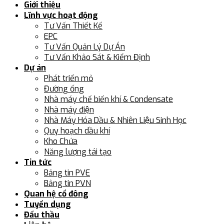
Giới thiệu
Lĩnh vực hoạt động
Tư Vấn Thiết Kế
EPC
Tư Vấn Quản Lý Dự Án
Tư Vấn Khảo Sát & Kiểm Định
Dự án
Phát triển mỏ
Đường ống
Nhà máy chế biến khí & Condensate
Nhà máy điện
Nhà Máy Hóa Dầu & Nhiên Liệu Sinh Học
Quy hoạch dầu khí
Kho Chứa
Năng lượng tái tạo
Tin tức
Bảng tin PVE
Bảng tin PVN
Quan hệ cổ đông
Tuyển dụng
Đấu thầu