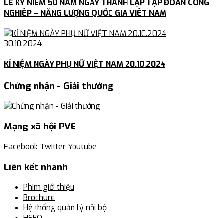
LỄ KỶ NIÊM 50 NĂM NGÀY THÀNH LẬP TẬP ĐOÀN CÔNG
NGHIÊP – NĂNG LƯỢNG QUỐC GIA VIÊT NAM
30.10.2024
KỈ NIỆM NGÀY PHỤ NỮ VIỆT NAM 20.10.2024
Chứng nhận - Giải thưởng
Mạng xã hội PVE
Facebook
Twitter
Youtube
Liên kết nhanh
Phim giới thiệu
Brochure
Hệ thống quản lý nội bộ
HSEQ