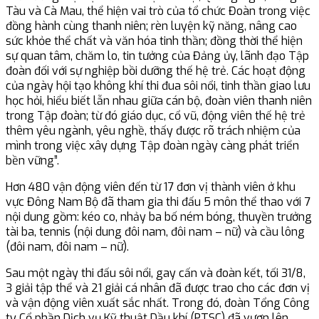
Tàu và Cà Mau, thể hiện vai trò của tổ chức Đoàn trong việc
đồng hành cùng thanh niên; rèn luyện kỹ năng, nâng cao
sức khỏe thể chất và văn hóa tinh thần; đồng thời thể hiện
sự quan tâm, chăm lo, tin tưởng của Đảng ủy, lãnh đạo Tập
đoàn đối với sự nghiệp bồi dưỡng thế hệ trẻ. Các hoạt động
của ngày hội tạo không khí thi đua sôi nổi, tinh thần giao lưu
học hỏi, hiểu biết lẫn nhau giữa cán bộ, đoàn viên thanh niên
trong Tập đoàn; từ đó giáo dục, cổ vũ, động viên thế hệ trẻ
thêm yêu ngành, yêu nghề, thấy được rõ trách nhiệm của
mình trong việc xây dựng Tập đoàn ngày càng phát triển
bền vững”.
Hơn 480 vận động viên đến từ 17 đơn vị thành viên ở khu
vực Đông Nam Bộ đã tham gia thi đấu 5 môn thể thao với 7
nội dung gồm: kéo co, nhảy ba bố ném bóng, thuyền trưởng
tài ba, tennis (nội dung đôi nam, đôi nam – nữ) và cầu lông
(đôi nam, đôi nam – nữ).
Sau một ngày thi đấu sôi nổi, gay cấn và đoàn kết, tối 31/8,
3 giải tập thể và 21 giải cá nhân đã được trao cho các đơn vị
và vận động viên xuất sắc nhất. Trong đó, đoàn Tổng Công
ty Cổ phần Dịch vụ Kỹ thuật Dầu khí (PTSC) đã vươn lên