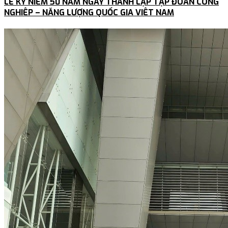
LỄ KỶ NIÊM 50 NĂM NGÀY THÀNH LẬP TẬP ĐOÀN CÔNG
NGHIÊP – NĂNG LƯỢNG QUỐC GIA VIÊT NAM