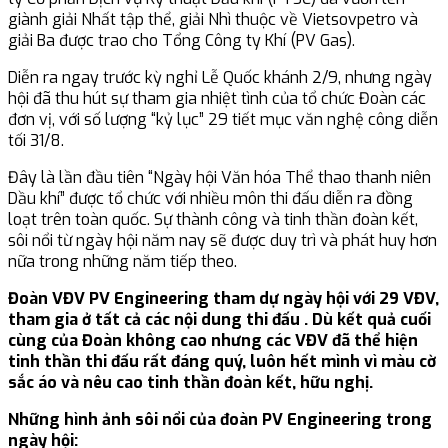
giành giải Nhất tập thể, giải Nhì thuộc về Vietsovpetro và
giải Ba được trao cho Tổng Công ty Khí (PV Gas).
Diễn ra ngay trước kỳ nghỉ Lễ Quốc khánh 2/9, nhưng ngày
hội đã thu hút sự tham gia nhiệt tình của tổ chức Đoàn các
đơn vị, với số lượng “kỷ lục” 29 tiết mục văn nghệ công diễn
tối 31/8.
Đây là lần đầu tiên “Ngày hội Văn hóa Thể thao thanh niên
Dầu khí” được tổ chức với nhiều môn thi đấu diễn ra đồng
loạt trên toàn quốc. Sự thành công và tinh thần đoàn kết,
sôi nổi từ ngày hội năm nay sẽ được duy trì và phát huy hơn
nữa trong những năm tiếp theo.
Đoàn VĐV PV Engineering tham dự ngày hội với 29 VĐV,
tham gia ở tất cả các nội dung thi đấu . Dù kết quả cuối
cùng của Đoàn không cao nhưng các VĐV đã thể hiện
tinh thần thi đấu rất đáng quý, luôn hết mình vì màu cờ
sắc áo và nêu cao tinh thần đoàn kết, hữu nghị.
Những hình ảnh sôi nổi của đoàn PV Engineering trong
ngày hội: