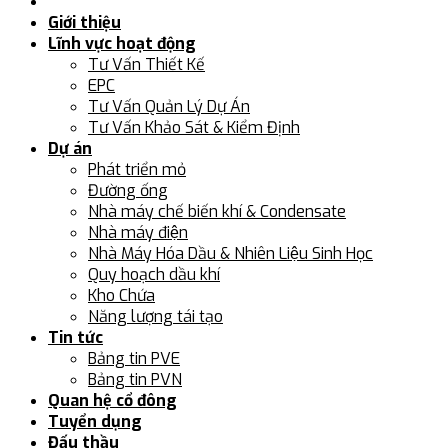
Giới thiệu
Lĩnh vực hoạt động
Tư Vấn Thiết Kế
EPC
Tư Vấn Quản Lý Dự Án
Tư Vấn Khảo Sát & Kiểm Định
Dự án
Phát triển mỏ
Đường ống
Nhà máy chế biến khí & Condensate
Nhà máy điện
Nhà Máy Hóa Dầu & Nhiên Liệu Sinh Học
Quy hoạch dầu khí
Kho Chứa
Năng lượng tái tạo
Tin tức
Bảng tin PVE
Bảng tin PVN
Quan hệ cổ đông
Tuyển dụng
Đấu thầu