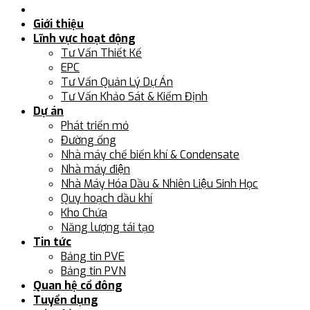
Giới thiệu
Lĩnh vực hoạt động
Tư Vấn Thiết Kế
EPC
Tư Vấn Quản Lý Dự Án
Tư Vấn Khảo Sát & Kiểm Định
Dự án
Phát triển mỏ
Đường ống
Nhà máy chế biến khí & Condensate
Nhà máy điện
Nhà Máy Hóa Dầu & Nhiên Liệu Sinh Học
Quy hoạch dầu khí
Kho Chứa
Năng lượng tái tạo
Tin tức
Bảng tin PVE
Bảng tin PVN
Quan hệ cổ đông
Tuyển dụng