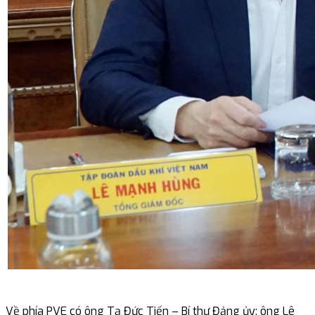
Về phía PVE có ông Tạ Đức Tiến – Bí thư Đảng ủy; ông Lê