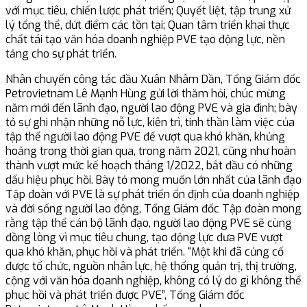
với mục tiêu, chiến lược phát triển; Quyết liệt, tập trung xử
lý tổng thể, dứt điểm các tồn tại; Quan tâm triển khai thực
chất tái tạo văn hóa doanh nghiệp PVE tạo động lực, nền
tảng cho sự phát triển.
Nhân chuyến công tác đầu Xuân Nhâm Dần, Tổng Giám đốc
Petrovietnam Lê Mạnh Hùng gửi lời thăm hỏi, chúc mừng
năm mới đến lãnh đạo, người lao động PVE và gia đình; bày
tỏ sự ghi nhận những nỗ lực, kiên trì, tinh thần làm việc của
tập thể người lao động PVE để vượt qua khó khăn, khủng
hoảng trong thời gian qua, trong năm 2021, cũng như hoàn
thành vượt mức kế hoạch tháng 1/2022, bắt đầu có những
dấu hiệu phục hồi. Bày tỏ mong muốn lớn nhất của lãnh đạo
Tập đoàn với PVE là sự phát triển ổn định của doanh nghiệp
và đời sống người lao động, Tổng Giám đốc Tập đoàn mong
rằng tập thể cán bộ lãnh đạo, người lao động PVE sẽ cùng
đồng lòng vì mục tiêu chung, tạo động lực đưa PVE vượt
qua khó khăn, phục hồi và phát triển. “Một khi đã củng cố
được tổ chức, nguồn nhân lực, hệ thống quản trị, thị trường,
cộng với văn hóa doanh nghiệp, không có lý do gì không thể
phục hồi và phát triển được PVE”, Tổng Giám đốc