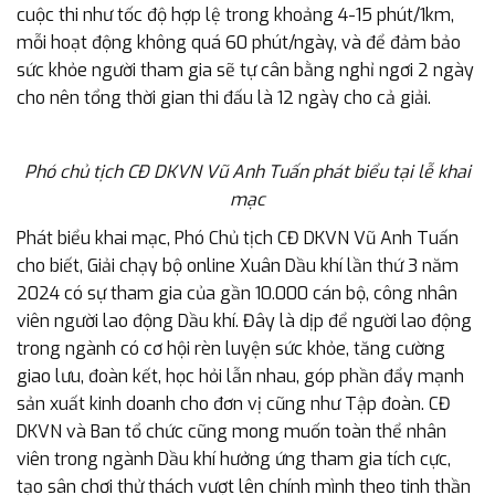
cuộc thi như tốc độ hợp lệ trong khoảng 4-15 phút/1km,
mỗi hoạt động không quá 60 phút/ngày, và để đảm bảo
sức khỏe người tham gia sẽ tự cân bằng nghỉ ngơi 2 ngày
cho nên tổng thời gian thi đấu là 12 ngày cho cả giải.
Phó chủ tịch CĐ DKVN Vũ Anh Tuấn phát biểu tại lễ khai
mạc
Phát biểu khai mạc, Phó Chủ tịch CĐ DKVN Vũ Anh Tuấn
cho biết, Giải chạy bộ online Xuân Dầu khí lần thứ 3 năm
2024 có sự tham gia của gần 10.000 cán bộ, công nhân
viên người lao động Dầu khí. Đây là dịp để người lao động
trong ngành có cơ hội rèn luyện sức khỏe, tăng cường
giao lưu, đoàn kết, học hỏi lẫn nhau, góp phần đẩy mạnh
sản xuất kinh doanh cho đơn vị cũng như Tập đoàn. CĐ
DKVN và Ban tổ chức cũng mong muốn toàn thể nhân
viên trong ngành Dầu khí hưởng ứng tham gia tích cực,
tạo sân chơi thử thách vượt lên chính mình theo tinh thần