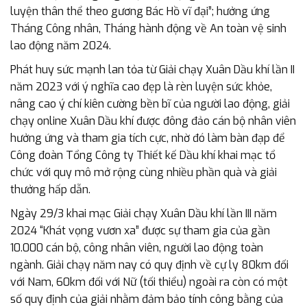
luyện thân thể theo gương Bác Hồ vĩ đại”; hưởng ứng
Tháng Công nhân, Tháng hành động về An toàn vệ sinh
lao động năm 2024.
Phát huy sức mạnh lan tỏa từ Giải chạy Xuân Dầu khí lần II
năm 2023 với ý nghĩa cao đẹp là rèn luyện sức khỏe,
nâng cao ý chí kiên cường bền bĩ của người lao động, giải
chạy online Xuân Dầu khí được đông đảo cán bộ nhân viên
hưởng ứng và tham gia tích cực, nhờ đó làm bàn đạp để
Công đoàn Tổng Công ty Thiết kế Dầu khí khai mạc tổ
chức với quy mô mở rộng cùng nhiều phần quà và giải
thưởng hấp dẫn.
Ngày 29/3 khai mạc Giải chạy Xuân Dầu khí lần III năm
2024 “Khát vọng vươn xa” được sự tham gia của gần
10.000 cán bộ, công nhân viên, người lao động toàn
ngành. Giải chạy năm nay có quy định về cự ly 80km đối
với Nam, 60km đối với Nữ (tối thiểu) ngoài ra còn có một
số quy định của giải nhằm đảm bảo tính công bằng của