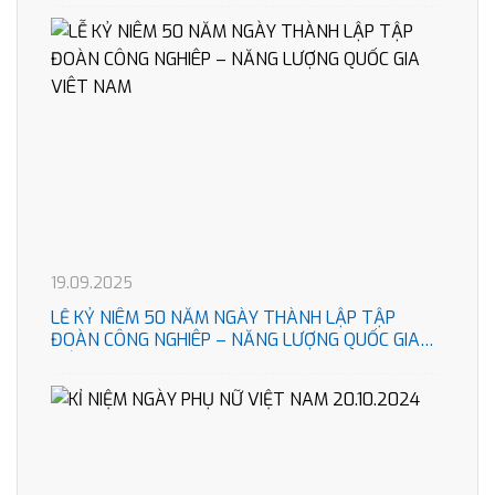
19.09.2025
LỄ KỶ NIÊM 50 NĂM NGÀY THÀNH LẬP TẬP
ĐOÀN CÔNG NGHIÊP – NĂNG LƯỢNG QUỐC GIA
VIÊT NAM