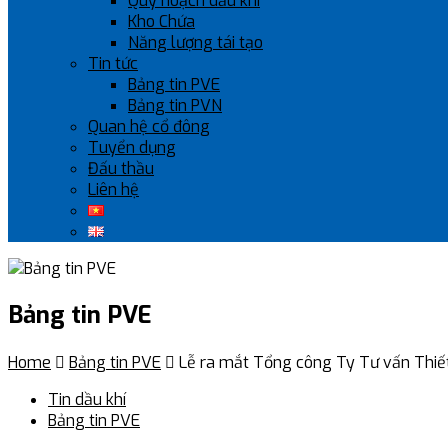
Quy hoạch dầu khí
Kho Chứa
Năng lượng tái tạo
Tin tức
Bảng tin PVE
Bảng tin PVN
Quan hệ cổ đông
Tuyển dụng
Đấu thầu
Liên hệ
Bảng tin PVE
Home

Bảng tin PVE

Lễ ra mắt Tổng công Ty Tư vấn Thiết
Tin dầu khí
Bảng tin PVE