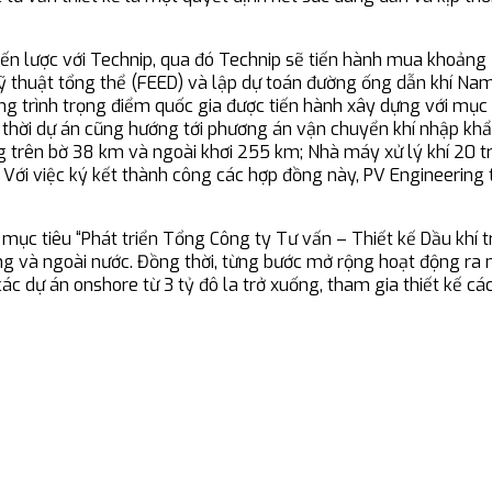
iến lược với Technip, qua đó Technip sẽ tiến hành mua khoảng 
 kỹ thuật tổng thể (FEED) và lập dự toán đường ống dẫn khí N
 trình trọng điểm quốc gia được tiến hành xây dựng với mục t
hời dự án cũng hướng tới phương án vận chuyển khí nhập khẩu
 trên bờ 38 km và ngoài khơi 255 km; Nhà máy xử lý khí 20 t
ợ. Với việc ký kết thành công các hợp đồng này, PV Engineering 
n mục tiêu “Phát triển Tổng Công ty Tư vấn – Thiết kế Dầu khí
rong và ngoài nước. Đồng thời, từng bước mở rộng hoạt động ra
ho các dự án onshore từ 3 tỷ đô la trở xuống, tham gia thiết kế