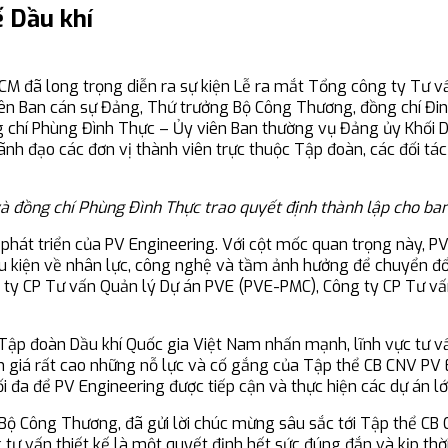
ế Dầu khí
CM đã long trọng diễn ra sự kiện Lễ ra mắt Tổng công ty Tư vấ
viên Ban cán sự Đảng, Thứ trưởng Bộ Công Thương, đồng chí Đi
ng chí Phùng Đình Thực – Ủy viên Ban thường vụ Đảng ủy Khối
ãnh đạo các đơn vị thành viên trực thuộc Tập đoàn, các đối t
à đồng chí Phùng Đình Thực trao quyết định thành lập cho ba
nh phát triển của PV Engineering. Với cột mốc quan trọng này, 
iều kiện về nhân lực, công nghệ và tầm ảnh hưởng để chuyển đổ
ng ty CP Tư vấn Quản lý Dự án PVE (PVE-PMC), Công ty CP Tư v
 Tập đoàn Dầu khí Quốc gia Việt Nam nhấn mạnh, lĩnh vực tư 
nh giá rất cao những nỗ lực và cố gắng của Tập thể CB CNV PV
tối đa để PV Engineering được tiếp cận và thực hiện các dự án 
ộ Công Thương, đã gửi lời chúc mừng sâu sắc tới Tập thể CB C
 tư vấn thiết kế là một quyết định hết sức đúng đắn và kịp th