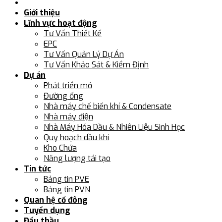
Giới thiệu
Lĩnh vực hoạt động
Tư Vấn Thiết Kế
EPC
Tư Vấn Quản Lý Dự Án
Tư Vấn Khảo Sát & Kiểm Định
Dự án
Phát triển mỏ
Đường ống
Nhà máy chế biến khí & Condensate
Nhà máy điện
Nhà Máy Hóa Dầu & Nhiên Liệu Sinh Học
Quy hoạch dầu khí
Kho Chứa
Năng lượng tái tạo
Tin tức
Bảng tin PVE
Bảng tin PVN
Quan hệ cổ đông
Tuyển dụng
Đấu thầu