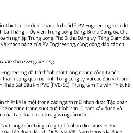
n Thiết kế Dầu khí. Tham dự buỗi lễ, PV Engineering vinh dự
nh La Thăng – Ủy viên Trung ương Đảng, Bí thư Đảng ủy, Chủ
 Doanh nghiệp Trung ương, Phó Bí thư Đảng ủy, Tổng Giám đốc
ác và khách hàng của PV Engineering, cùng đông đảo các cơ
n lãnh đạo PVEngineering.
PV Engineering đã trở thành một trong những công ty tiên
i thành công qua mô hình Tổng công ty, với các đơn vị thành
ấn Khảo Sát Dầu khí PVE (PVE-SC), Trung tâm Tư vấn Thiết kế
vấn thiết kế là một trong các ngành mũi nhọn được Tập đoàn
 Engineering trong suốt quá trình hơn 10 năm xây dựng và
lớn của Tập đoàn ở cả trong và ngoài nước.
NV trong toàn Tổng công ty, bà nhận định với việc PV
ời của Tập đoàn dầu khí Quốc gia Việt Nam trong giai đoạn