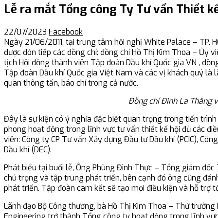
Lễ ra mắt Tổng công Ty Tư vấn Thiết k
22/07/2023
Facebook
Ngày 21/06/2011, tại trung tâm hội nghị White Palace – TP. H
được đón tiếp các đồng chí: đồng chí Hồ Thị Kim Thoa – Ủy 
tịch Hội đồng thành viên Tập đoàn Dầu khí Quốc gia VN , đồ
Tập đoàn Dầu khí Quốc gia Việt Nam và các vị khách quý là l
quan thông tấn, báo chí trong cả nước.
Đồng chí Đinh La Thăng v
Đây là sự kiện có ý nghĩa đặc biệt quan trọng trong tiến trì
phong hoạt động trong lĩnh vực tư vấn thiết kế hội đủ các đ
viên: Công ty CP Tư vấn Xây dựng Đầu tư Dầu khí (PCIC), Cô
Dầu khí (DEC).
Phát biểu tại buổi lễ, Ông Phùng Đình Thực – Tổng giám đốc
chú trọng và tập trung phát triển, bên cạnh đó ông cũng đá
phát triển. Tập đoàn cam kết sẽ tạo mọi điều kiện và hỗ trợ 
Lãnh đạo Bộ Công thương, bà Hồ Thị Kim Thoa – Thứ trưởng B
Engineering trở thành Tổng công ty hoạt động trong lĩnh vực