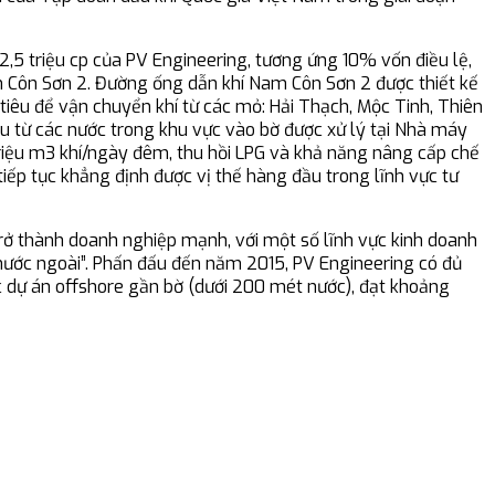
2,5 triệu cp của PV Engineering, tương ứng 10% vốn điều lệ,
am Côn Sơn 2. Đường ống dẫn khí Nam Côn Sơn 2 được thiết kế
iêu để vận chuyển khí từ các mỏ: Hải Thạch, Mộc Tinh, Thiên
 từ các nước trong khu vực vào bờ được xử lý tại Nhà máy
riệu m3 khí/ngày đêm, thu hồi LPG và khả năng nâng cấp chế
tiếp tục khẳng định được vị thế hàng đầu trong lĩnh vực tư
 trở thành doanh nghiệp mạnh, với một số lĩnh vực kinh doanh
 nước ngoài”. Phấn đấu đến năm 2015, PV Engineering có đủ
 các dự án offshore gần bờ (dưới 200 mét nước), đạt khoảng