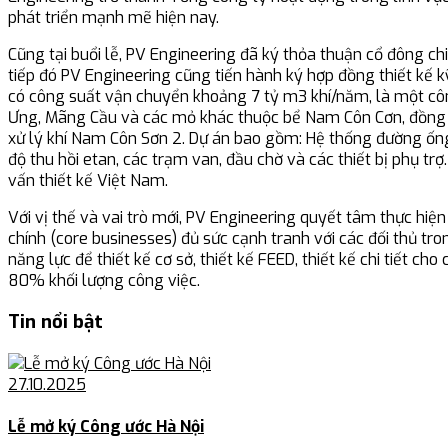
phát triển mạnh mẽ hiện nay.
Cũng tại buổi lễ, PV Engineering đã ký thỏa thuận cổ đông ch
tiếp đó PV Engineering cũng tiến hành ký hợp đồng thiết kế
có công suất vận chuyển khoảng 7 tỷ m3 khí/năm, là một công
Ưng, Mãng Cầu và các mỏ khác thuộc bể Nam Côn Cơn, đồng t
xử lý khí Nam Côn Sơn 2. Dự án bao gồm: Hệ thống đường ống
độ thu hồi etan, các trạm van, đầu chờ và các thiết bị phụ tr
vấn thiết kế Việt Nam.
Với vị thế và vai trò mới, PV Engineering quyết tâm thực hiệ
chính (core businesses) đủ sức cạnh tranh với các đối thủ t
năng lực để thiết kế cơ sở, thiết kế FEED, thiết kế chi tiết c
80% khối lượng công việc.
Tin nổi bật
27.10.2025
Lễ mở ký Công ước Hà Nội