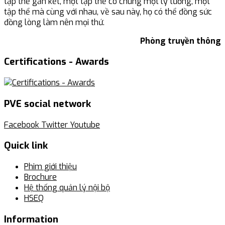
tập thể gắn kết, một tập thể có chung một lý tưởng, một
tập thể mà cùng với nhau, về sau này, họ có thể đồng sức
đồng lòng làm nên mọi thứ.
Phòng truyền thông
Certifications - Awards
PVE social network
Facebook
Twitter
Youtube
Quick link
Phim giới thiệu
Brochure
Hệ thống quản lý nội bộ
HSEQ
Information