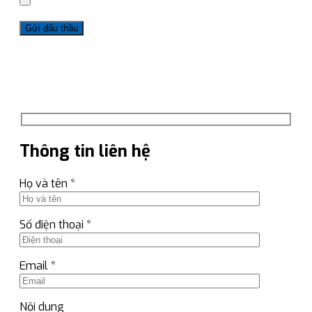
Thông tin liên hệ
Họ và tên *
Số điện thoại *
Email *
Nội dung