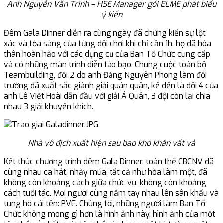
Anh Nguyễn Văn Trinh – HSE Manager gói ELME phát biểu
ý kiến
Đêm Gala Dinner diễn ra cùng ngày đã chứng kiến sự lột
xác và tỏa sáng của từng đội chơi khi chỉ cần 1h, họ đã hóa
thân hoàn hảo với các dụng cụ của Ban Tổ Chức cung cấp
và có những màn trình diễn táo bạo. Chung cuộc toàn bộ
Teambuilding, đội 2 do anh Đăng Nguyên Phong làm đội
trưởng đã xuất sắc giành giải quán quân, kế đến là đội 4 của
anh Lê Việt Hoài dẫn đầu với giải Á Quân, 3 đội còn lại chia
nhau 3 giải khuyến khích.
Nhà vô địch xuất hiện sau bao khó khăn vất vả
Kết thúc chương trình đêm Gala Dinner, toàn thể CBCNV đã
cùng nhau ca hát, nhảy múa, tất cả như hòa làm một, đã
không còn khoảng cách giữa chức vụ, không còn khoảng
cách tuổi tác. Mọi người cùng nắm tay nhau lên sân khấu và
tung hô cái tên: PVE. Chúng tôi, những người làm Ban Tổ
Chức không mong gì hơn là hình ảnh này, hình ảnh của một