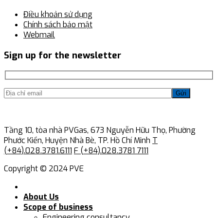
Điều khoản sử dụng
Chính sách bảo mật
Webmail
Sign up for the newsletter
Gửi
Tầng 10, tòa nhà PVGas, 673 Nguyễn Hữu Thọ, Phường
Phước Kiển, Huyện Nhà Bè, TP. Hồ Chí Minh
T
(+84).028.3781.6111
F (+84).028.3781 7111
Copyright © 2024 PVE
About Us
Scope of business
Engineering consultancy