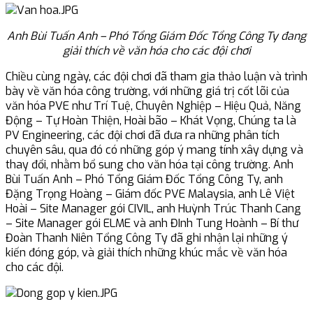
Anh Bùi Tuấn Anh – Phó Tổng Giám Đốc Tổng Công Ty đang
giải thích về văn hóa cho các đội chơi
Chiều cùng ngày, các đội chơi đã tham gia thảo luận và trình
bày về văn hóa công trường, với những giá trị cốt lõi của
văn hóa PVE như Trí Tuệ, Chuyên Nghiệp – Hiệu Quả, Năng
Động – Tự Hoàn Thiện, Hoài bão – Khát Vọng, Chúng ta là
PV Engineering, các đội chơi đã đưa ra những phân tích
chuyên sâu, qua đó có những góp ý mang tính xây dựng và
thay đổi, nhằm bổ sung cho văn hóa tại công trường. Anh
Bùi Tuấn Anh – Phó Tổng Giám Đốc Tổng Công Ty, anh
Đặng Trọng Hoàng – Giám đốc PVE Malaysia, anh Lê Việt
Hoài – Site Manager gói CIVIL, anh Huỳnh Trúc Thanh Cang
– Site Manager gói ELME và anh ĐInh Tung Hoành – Bí thư
Đoàn Thanh Niên Tổng Công Ty đã ghi nhận lại những ý
kiến đóng góp, và giải thích những khúc mắc về văn hóa
cho các đội.